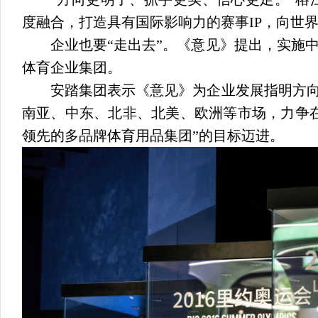
度融合，打造具有国际影响力的赛事IP，向世
企业也要“走出去”。《意见》提出，实施
体育企业集团。
安踏集团表示《意见》为企业发展指明方向
南亚、中东、北非、北美、欧洲等市场，力争在
领先的多品牌体育用品集团”的目标迈进。