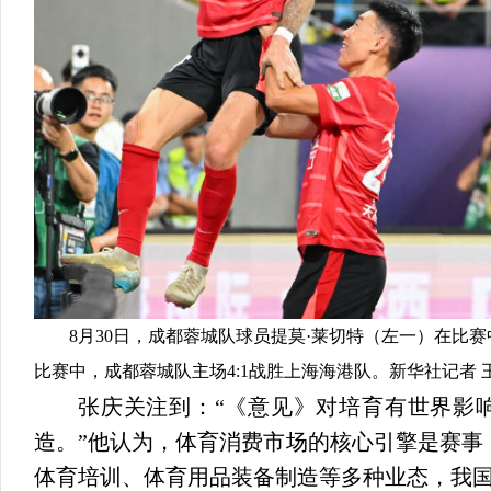
8月30日，成都蓉城队球员提莫·莱切特（左一）在比赛中
比赛中，成都蓉城队主场4:1战胜上海海港队。新华社记者 王
张庆关注到：“《意见》对培育有世界影
造。”他认为，体育消费市场的核心引擎是赛事
体育培训、体育用品装备制造等多种业态，我国